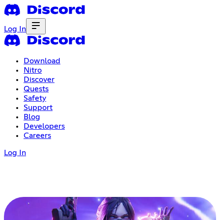
Log In
Download
Nitro
Discover
Quests
Safety
Support
Blog
Developers
Careers
Log In