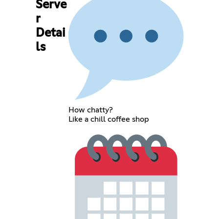
Serve
r
Detai
ls
How chatty?
Like a chill coffee shop