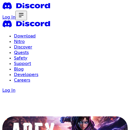
Log In
Download
Nitro
Discover
Quests
Safety
Support
Blog
Developers
Careers
Log In