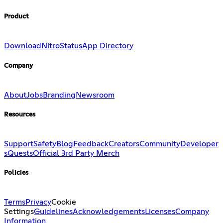
Product
Download
Nitro
Status
App Directory
Company
About
Jobs
Branding
Newsroom
Resources
Support
Safety
Blog
Feedback
Creators
Community
Developer
s
Quests
Official 3rd Party Merch
Policies
Terms
Privacy
Cookie
Settings
Guidelines
Acknowledgements
Licenses
Company
Information