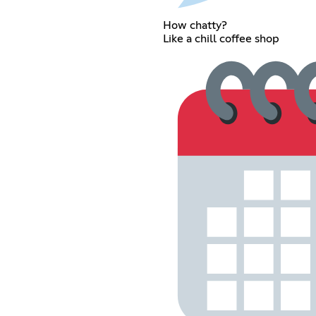
How chatty?
Like a chill coffee shop