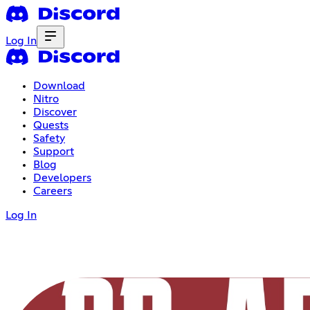
Log In
Download
Nitro
Discover
Quests
Safety
Support
Blog
Developers
Careers
Log In