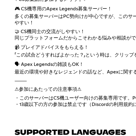
🎮 CS機専用のApex Legends募集サーバー！
多くの募集サーバーはPC勢向けが中心ですが、このサーバーは
やすい！
🤝 CS機同士の交流がしやすい！
同じプラットフォームだからこそわかる悩みや相談がで
📹 プレイアドバイスをもらえる！
「この試合どうすればよかった？」という時は、クリッ
🗣 Apex Legendsの雑談もOK！
最近の環境や好きなレジェンドの話など、Apexに関
⸻
⚠参加にあたっての注意事項⚠
・このサーバーはCS機ユーザー向けの募集専用です。
・13歳以下の方の参加は禁止です（Discordの利用
SUPPORTED LANGUAGES