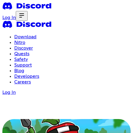
Log In
Download
Nitro
Discover
Quests
Safety
Support
Blog
Developers
Careers
Log In