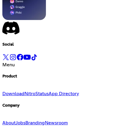
Social
Menu
Product
Download
Nitro
Status
App Directory
Company
About
Jobs
Branding
Newsroom