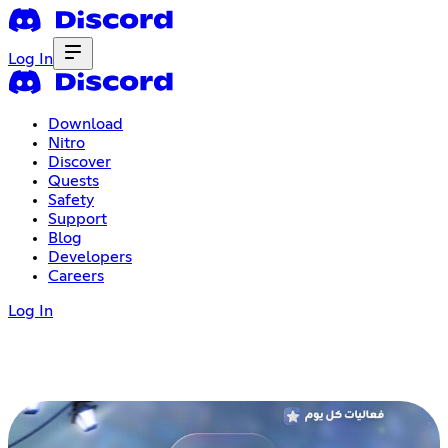
Log In
Download
Nitro
Discover
Quests
Safety
Support
Blog
Developers
Careers
Log In