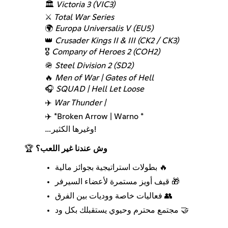
🏛️
Victoria 3 (VIC3)
⚔️
Total War Series
🌍
Europa Universalis V (EU5)
👑
Crusader Kings II & III (CK2 / CK3)
🎖️
Company of Heroes 2 (COH2)
🪖
Steel Division 2 (SD2)
🔥
Men of War | Gates of Hell
🎧
SQUAD | Hell Let Loose
✈️
War Thunder |
✈️ *Broken Arrow | Warno *
…وغيرها الكثير!
🏆
وش عندنا غير اللعب؟
بطولات استراتيجية بجوائز مالية 🔥
قيف أويز مستمرة لأعضاء السيرفر 🎁
فعاليات خاصة ووديات بين الفرق 👥
مجتمع محترم وحيوي يستقبلك بكل ود 🤝