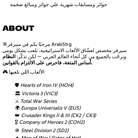
جوائز ومسابقات شهرية علي جوائز ومبالغ ضخمة
ABOUT
🎯مرحبًا بكم في سيرفر ArabStrg
سيرفر مخصص لعشّاق الألعاب الاستراتيجية، نلعب بشكل يومي
ونرحّب بالجميع من كل أنحاء العالم العربي — لكن تذكّر:
النظام
أساس المتعة، فاحرص على الالتزام بالقوانين.
🎮 الألعاب اللي نلعبها
🛡️
Hearts of Iron IV (HOI4)
🏛️
Victoria 3 (VIC3)
⚔️
Total War Series
🌍
Europa Universalis V (EU5)
👑
Crusader Kings II & III (CK2 / CK3)
🎖️
Company of Heroes 2 (COH2)
🪖
Steel Division 2 (SD2)