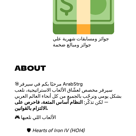
جوائز ومسابقات شهرية علي
جوائز ومبالغ ضخمة
ABOUT
🎯مرحبًا بكم في سيرفر ArabStrg
سيرفر مخصص لعشّاق الألعاب الاستراتيجية، نلعب
بشكل يومي ونرحّب بالجميع من كل أنحاء العالم العربي
— لكن تذكّر:
النظام أساس المتعة، فاحرص على
الالتزام بالقوانين.
🎮 الألعاب اللي نلعبها
🛡️
Hearts of Iron IV (HOI4)