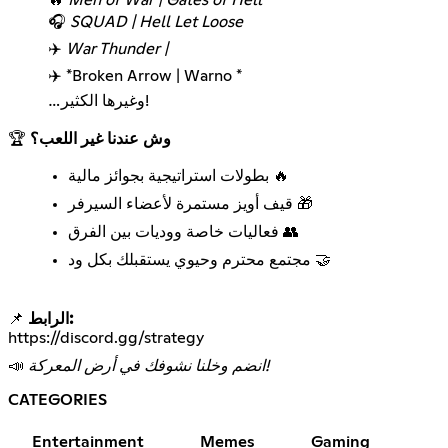
🔥
Men of War | Gates of Hell
🎧
SQUAD | Hell Let Loose
✈️
War Thunder |
✈️ *Broken Arrow | Warno *
…وغيرها الكثير!
🏆
وش عندنا غير اللعب؟
بطولات استراتيجية بجوائز مالية 🔥
قيف أويز مستمرة لأعضاء السيرفر 🎁
فعاليات خاصة ووديات بين الفرق 👥
مجتمع محترم وحيوي يستقبلك بكل ود 🤝
📌
الرابط:
https://discord.gg/strategy
📣
انضم وخلنا نشوفك في أرض المعركة!
CATEGORIES
Entertainment
Memes
Gaming