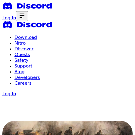
Log In
Download
Nitro
Discover
Quests
Safety
Support
Blog
Developers
Careers
Log In