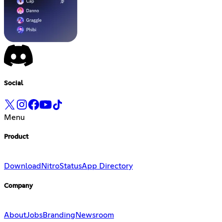
Social
Menu
Product
Download
Nitro
Status
App Directory
Company
About
Jobs
Branding
Newsroom