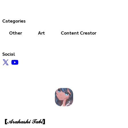
Categories
Other
Art
Content Creator
Social
[𝒜𝓇𝒶𝒽𝒶𝓈𝒽𝒾 𝒯𝒶𝒷𝒾]