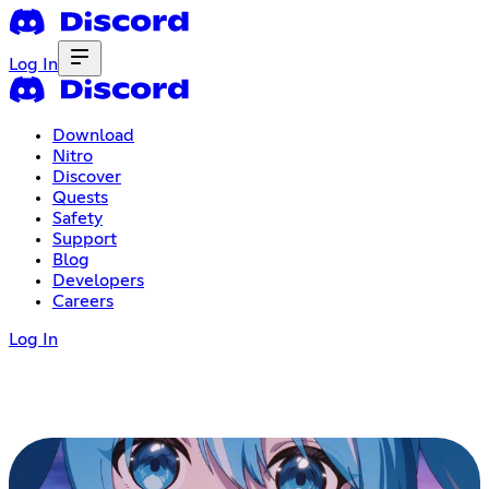
Log In
Download
Nitro
Discover
Quests
Safety
Support
Blog
Developers
Careers
Log In