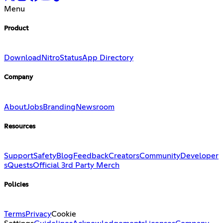
Menu
Product
Download
Nitro
Status
App Directory
Company
About
Jobs
Branding
Newsroom
Resources
Support
Safety
Blog
Feedback
Creators
Community
Developer
s
Quests
Official 3rd Party Merch
Policies
Terms
Privacy
Cookie