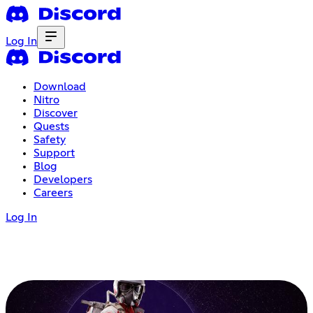
Log In
Download
Nitro
Discover
Quests
Safety
Support
Blog
Developers
Careers
Log In