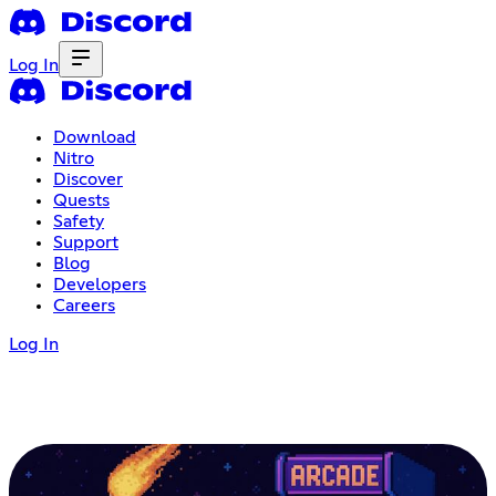
Log In
Download
Nitro
Discover
Quests
Safety
Support
Blog
Developers
Careers
Log In