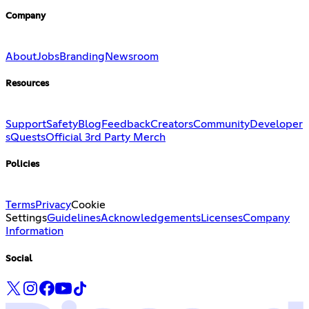
Company
About
Jobs
Branding
Newsroom
Resources
Support
Safety
Blog
Feedback
Creators
Community
Developer
s
Quests
Official 3rd Party Merch
Policies
Terms
Privacy
Cookie
Settings
Guidelines
Acknowledgements
Licenses
Company
Information
Social