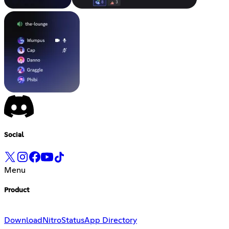
Social
Menu
Product
Download
Nitro
Status
App Directory