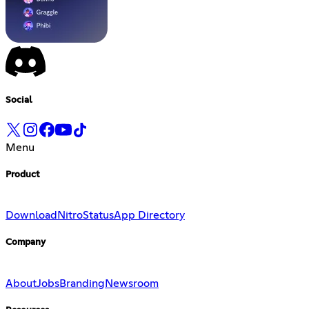
Social
Menu
Product
Download
Nitro
Status
App Directory
Company
About
Jobs
Branding
Newsroom