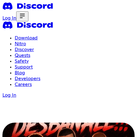
Log In
Download
Nitro
Discover
Quests
Safety
Support
Blog
Developers
Careers
Log In