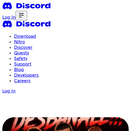
Log In
Download
Nitro
Discover
Quests
Safety
Support
Blog
Developers
Careers
Log In