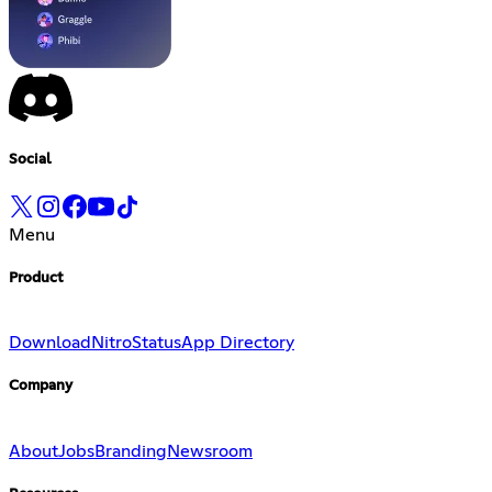
Social
Menu
Product
Download
Nitro
Status
App Directory
Company
About
Jobs
Branding
Newsroom