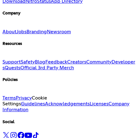
Download
Nitro
Status
App Directory
Company
About
Jobs
Branding
Newsroom
Resources
Support
Safety
Blog
Feedback
Creators
Community
Developer
s
Quests
Official 3rd Party Merch
Policies
Terms
Privacy
Cookie
Settings
Guidelines
Acknowledgements
Licenses
Company
Information
Social