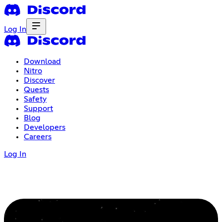
Log In
Download
Nitro
Discover
Quests
Safety
Support
Blog
Developers
Careers
Log In