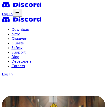
Log In
Download
Nitro
Discover
Quests
Safety
Support
Blog
Developers
Careers
Log In