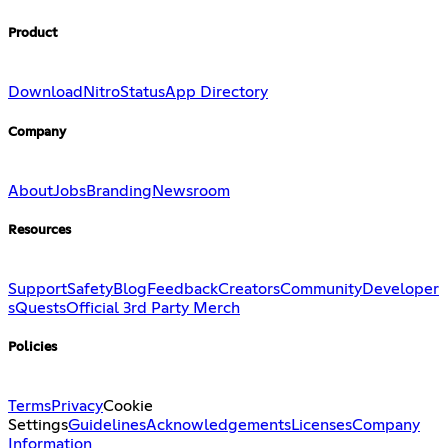
Product
Download
Nitro
Status
App Directory
Company
About
Jobs
Branding
Newsroom
Resources
Support
Safety
Blog
Feedback
Creators
Community
Developer
s
Quests
Official 3rd Party Merch
Policies
Terms
Privacy
Cookie
Settings
Guidelines
Acknowledgements
Licenses
Company
Information