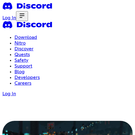
Log In
Download
Nitro
Discover
Quests
Safety
Support
Blog
Developers
Careers
Log In