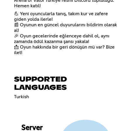
Arena of Valor Türkiye resmi Discord topluluğu.
Hemen katıl!
💪 Yeni oyuncularla tanış, takım kur ve zafere
giden yolda ilerle!
📰 Oyunun en güncel duyurularını bildirim olarak
al!
🎉 Oyun gecelerinde eğlenceye dahil ol, aynı
zamanda ödül kazanma şansı yakala!
📩 Oyun hakkında bir geri dönüşün mü var? Bize
ilet!
SUPPORTED
LANGUAGES
Turkish
Server