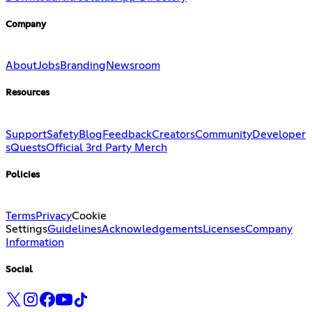
Company
About
Jobs
Branding
Newsroom
Resources
Support
Safety
Blog
Feedback
Creators
Community
Developer
s
Quests
Official 3rd Party Merch
Policies
Terms
Privacy
Cookie
Settings
Guidelines
Acknowledgements
Licenses
Company
Information
Social