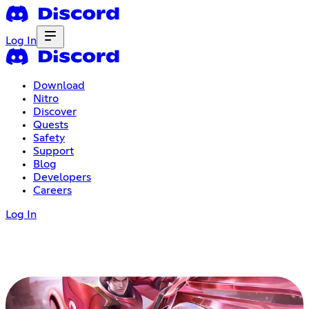
Log In
Download
Nitro
Discover
Quests
Safety
Support
Blog
Developers
Careers
Log In