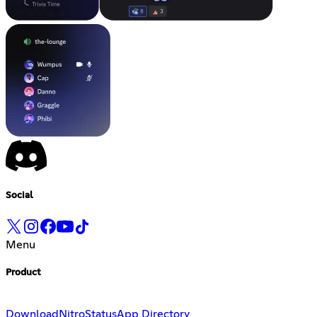
Social
Menu
Product
Download
Nitro
Status
App Directory