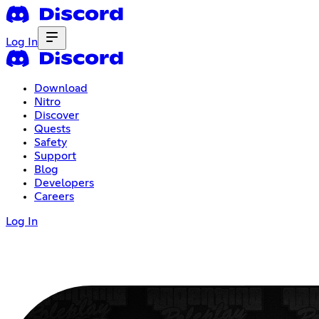
Log In
Download
Nitro
Discover
Quests
Safety
Support
Blog
Developers
Careers
Log In