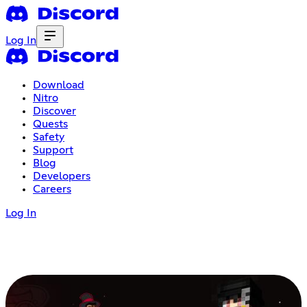
Log In
Download
Nitro
Discover
Quests
Safety
Support
Blog
Developers
Careers
Log In