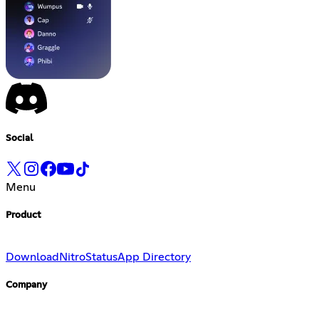
Social
Menu
Product
Download
Nitro
Status
App Directory
Company