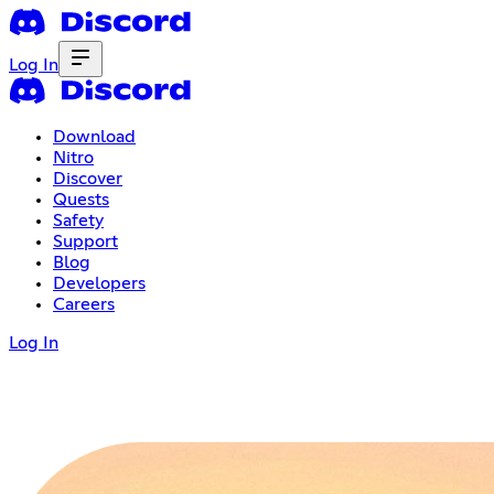
Log In
Download
Nitro
Discover
Quests
Safety
Support
Blog
Developers
Careers
Log In