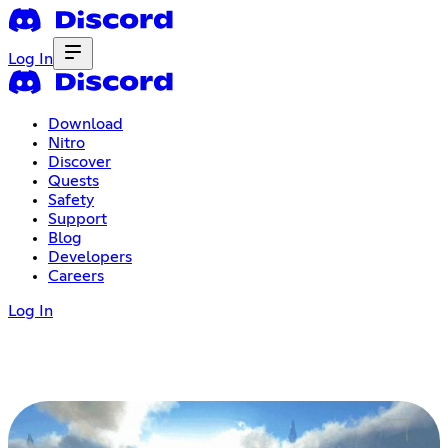
Log In
Download
Nitro
Discover
Quests
Safety
Support
Blog
Developers
Careers
Log In