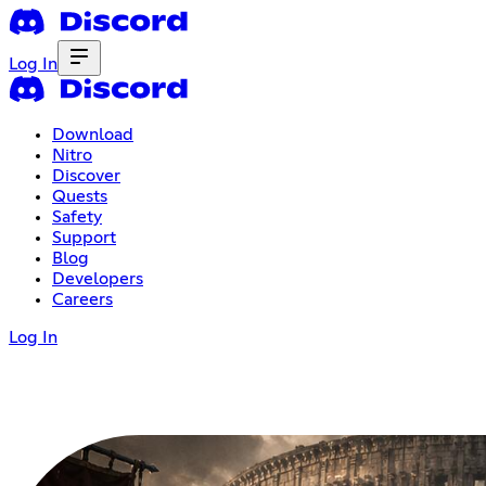
Log In
Download
Nitro
Discover
Quests
Safety
Support
Blog
Developers
Careers
Log In