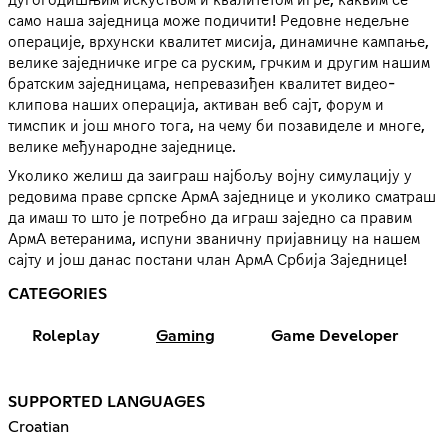
само наша заједница може подичити! Редовне недељне
операције, врхунски квалитет мисија, динамичне кампање,
велике заједничке игре са руским, грчким и другим нашим
братским заједницама, непревазиђен квалитет видео-
клипова наших операција, активан веб сајт, форум и
тимспик и још много тога, на чему би позавиделе и многе,
велике међународне заједнице.
Уколико желиш да заиграш најбољу војну симулацију у
редовима праве српске АрмА заједнице и уколико сматраш
да имаш то што је потребно да играш заједно са правим
АрмА ветеранима, испуни званичну пријавницу на нашем
сајту и још данас постани члан АрмА Србија Заједнице!
CATEGORIES
Roleplay
Gaming
Game Developer
SUPPORTED LANGUAGES
Croatian