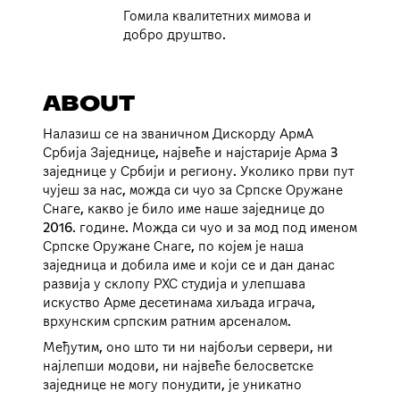
Гомила квалитетних мимова и
добро друштво.
ABOUT
Налазиш се на званичном Дискорду АрмА
Србија Заједнице, највеће и најстарије Арма 3
заједнице у Србији и региону. Уколико први пут
чујеш за нас, можда си чуо за Српске Оружане
Снаге, какво је било име наше заједнице до
2016. године. Можда си чуо и за мод под именом
Српске Оружане Снаге, по којем је наша
заједница и добила име и који се и дан данас
развија у склопу РХС студија и улепшава
искуство Арме десетинама хиљада играча,
врхунским српским ратним арсеналом.
Међутим, оно што ти ни најбољи сервери, ни
најлепши модови, ни највеће белосветске
заједнице не могу понудити, је уникатно