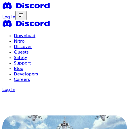
Log In
Download
Nitro
Discover
Quests
Safety
Support
Blog
Developers
Careers
Log In