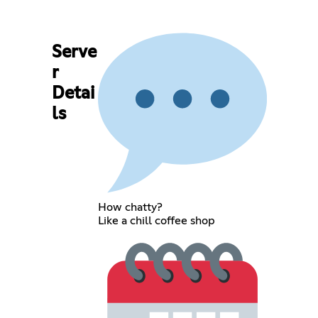
Serve
r
Detai
ls
How chatty?
Like a chill coffee shop