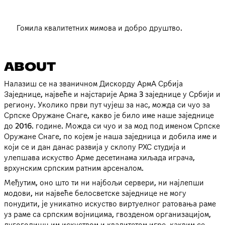
Гомила квалитетних мимова и добро друштво.
ABOUT
Налазиш се на званичном Дискорду АрмА Србија
Заједнице, највеће и најстарије Арма 3 заједнице у Србији и
региону. Уколико први пут чујеш за нас, можда си чуо за
Српске Оружане Снаге, какво је било име наше заједнице
до 2016. године. Можда си чуо и за мод под именом Српске
Оружане Снаге, по којем је наша заједница и добила име и
који се и дан данас развија у склопу РХС студија и
улепшава искуство Арме десетинама хиљада играча,
врхунским српским ратним арсеналом.
Међутим, оно што ти ни најбољи сервери, ни најлепши
модови, ни највеће белосветске заједнице не могу
понудити, је уникатно искуство виртуелног ратовања раме
уз раме са српским војницима, гвозденом организацијом,
дугогодишњим искуством и квалитетом игре, каквим се