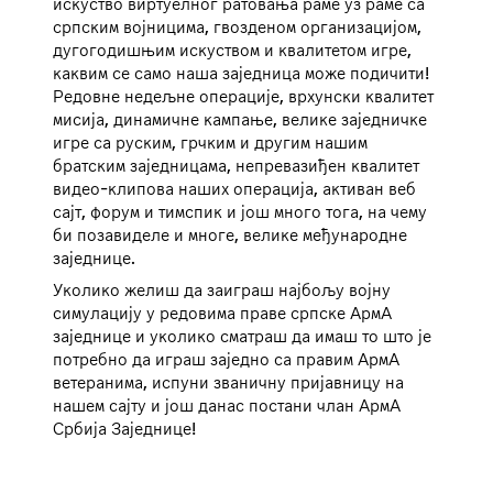
искуство виртуелног ратовања раме уз раме са
српским војницима, гвозденом организацијом,
дугогодишњим искуством и квалитетом игре,
каквим се само наша заједница може подичити!
Редовне недељне операције, врхунски квалитет
мисија, динамичне кампање, велике заједничке
игре са руским, грчким и другим нашим
братским заједницама, непревазиђен квалитет
видео-клипова наших операција, активан веб
сајт, форум и тимспик и још много тога, на чему
би позавиделе и многе, велике међународне
заједнице.
Уколико желиш да заиграш најбољу војну
симулацију у редовима праве српске АрмА
заједнице и уколико сматраш да имаш то што је
потребно да играш заједно са правим АрмА
ветеранима, испуни званичну пријавницу на
нашем сајту и још данас постани члан АрмА
Србија Заједнице!