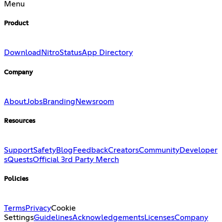
Menu
Product
Download
Nitro
Status
App Directory
Company
About
Jobs
Branding
Newsroom
Resources
Support
Safety
Blog
Feedback
Creators
Community
Developer
s
Quests
Official 3rd Party Merch
Policies
Terms
Privacy
Cookie
Settings
Guidelines
Acknowledgements
Licenses
Company