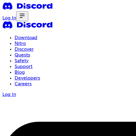
Log In
Download
Nitro
Discover
Quests
Safety
Support
Blog
Developers
Careers
Log In