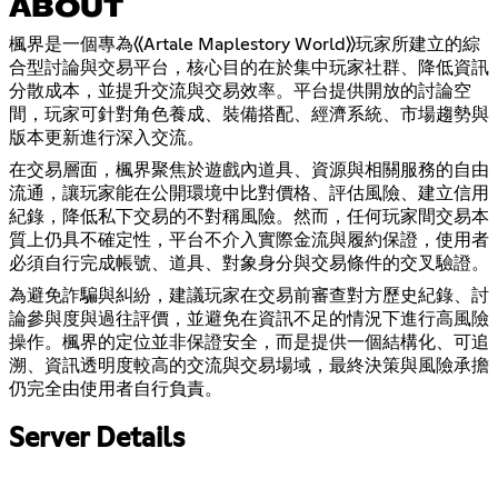
ABOUT
楓界是一個專為《Artale Maplestory World》玩家所建立的綜
合型討論與交易平台，核心目的在於集中玩家社群、降低資訊
分散成本，並提升交流與交易效率。平台提供開放的討論空
間，玩家可針對角色養成、裝備搭配、經濟系統、市場趨勢與
版本更新進行深入交流。
在交易層面，楓界聚焦於遊戲內道具、資源與相關服務的自由
流通，讓玩家能在公開環境中比對價格、評估風險、建立信用
紀錄，降低私下交易的不對稱風險。然而，任何玩家間交易本
質上仍具不確定性，平台不介入實際金流與履約保證，使用者
必須自行完成帳號、道具、對象身分與交易條件的交叉驗證。
為避免詐騙與糾紛，建議玩家在交易前審查對方歷史紀錄、討
論參與度與過往評價，並避免在資訊不足的情況下進行高風險
操作。楓界的定位並非保證安全，而是提供一個結構化、可追
溯、資訊透明度較高的交流與交易場域，最終決策與風險承擔
仍完全由使用者自行負責。
Server Details