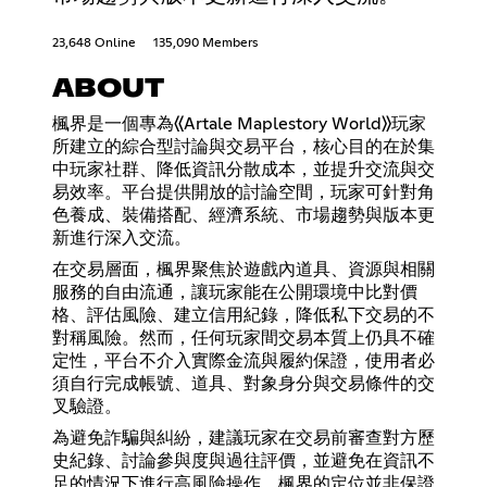
23,648 Online
135,090 Members
ABOUT
楓界是一個專為《Artale Maplestory World》玩家
所建立的綜合型討論與交易平台，核心目的在於集
中玩家社群、降低資訊分散成本，並提升交流與交
易效率。平台提供開放的討論空間，玩家可針對角
色養成、裝備搭配、經濟系統、市場趨勢與版本更
新進行深入交流。
在交易層面，楓界聚焦於遊戲內道具、資源與相關
服務的自由流通，讓玩家能在公開環境中比對價
格、評估風險、建立信用紀錄，降低私下交易的不
對稱風險。然而，任何玩家間交易本質上仍具不確
定性，平台不介入實際金流與履約保證，使用者必
須自行完成帳號、道具、對象身分與交易條件的交
叉驗證。
為避免詐騙與糾紛，建議玩家在交易前審查對方歷
史紀錄、討論參與度與過往評價，並避免在資訊不
足的情況下進行高風險操作。楓界的定位並非保證