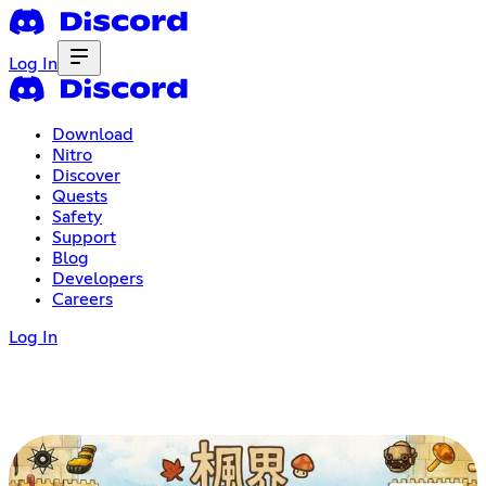
Log In
Download
Nitro
Discover
Quests
Safety
Support
Blog
Developers
Careers
Log In