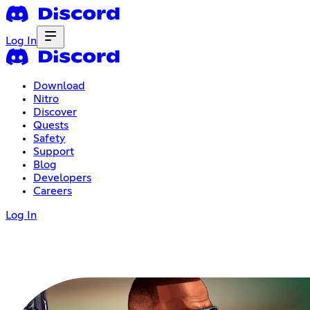
Log In
Download
Nitro
Discover
Quests
Safety
Support
Blog
Developers
Careers
Log In