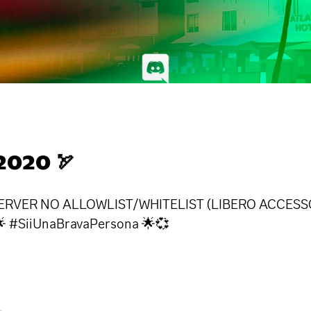
020 🏹
ERVER NO ALLOWLIST/WHITELIST (LIBERO ACCESSO) di
🌟 #SiiUnaBravaPersona 🌟💞