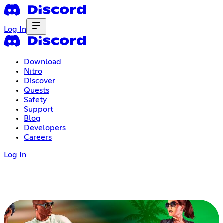
Log In
Download
Nitro
Discover
Quests
Safety
Support
Blog
Developers
Careers
Log In