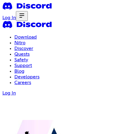
Log In
Download
Nitro
Discover
Quests
Safety
Support
Blog
Developers
Careers
Log In