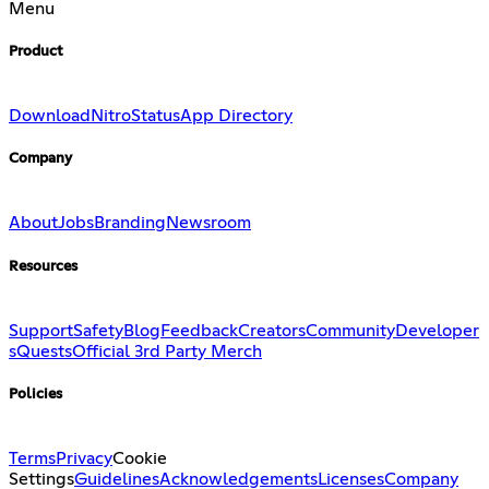
Menu
Product
Download
Nitro
Status
App Directory
Company
About
Jobs
Branding
Newsroom
Resources
Support
Safety
Blog
Feedback
Creators
Community
Developer
s
Quests
Official 3rd Party Merch
Policies
Terms
Privacy
Cookie
Settings
Guidelines
Acknowledgements
Licenses
Company