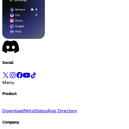
Social
Menu
Product
Download
Nitro
Status
App Directory
Company