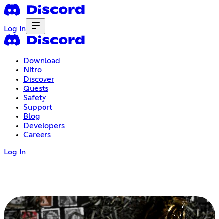
Log In
Download
Nitro
Discover
Quests
Safety
Support
Blog
Developers
Careers
Log In