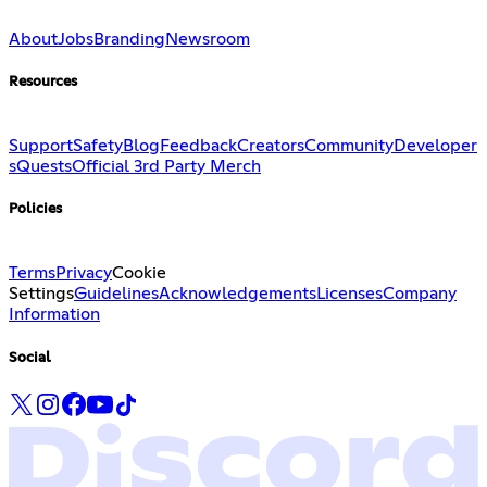
About
Jobs
Branding
Newsroom
Resources
Support
Safety
Blog
Feedback
Creators
Community
Developer
s
Quests
Official 3rd Party Merch
Policies
Terms
Privacy
Cookie
Settings
Guidelines
Acknowledgements
Licenses
Company
Information
Social