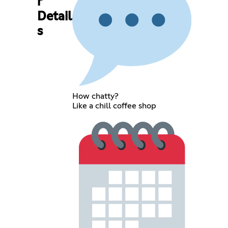
r
Detail
s
How chatty?
Like a chill coffee shop