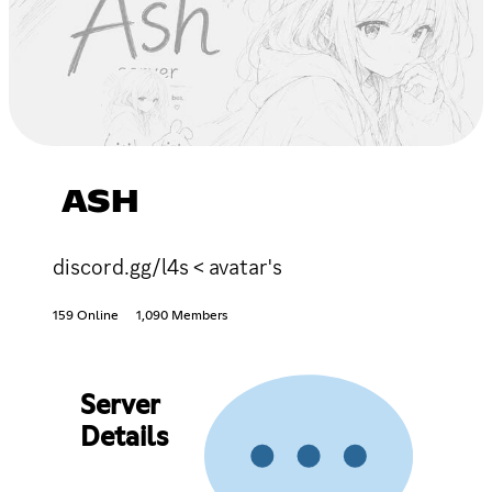
ASH
discord.gg/l4s < avatar's
159 Online
1,090 Members
Server
Details