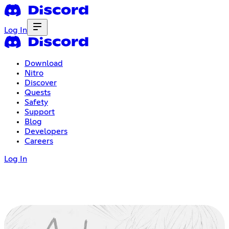
Log In
Download
Nitro
Discover
Quests
Safety
Support
Blog
Developers
Careers
Log In