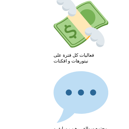
فعاليات كل فترة على
نيتورهات و افكتات
مجتمع سوالف رهيب ورايق و