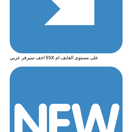
اخف سيرفر عربي ESX على مستوى الفايف ام