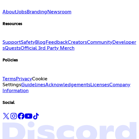
About
Jobs
Branding
Newsroom
Resources
Support
Safety
Blog
Feedback
Creators
Community
Developer
s
Quests
Official 3rd Party Merch
Policies
Terms
Privacy
Cookie
Settings
Guidelines
Acknowledgements
Licenses
Company
Information
Social