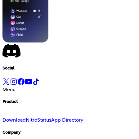
Social
Menu
Product
Download
Nitro
Status
App Directory
Company