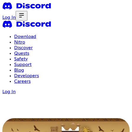
Log In
Download
Nitro
Discover
Quests
Safety
Support
Blog
Developers
Careers
Log In