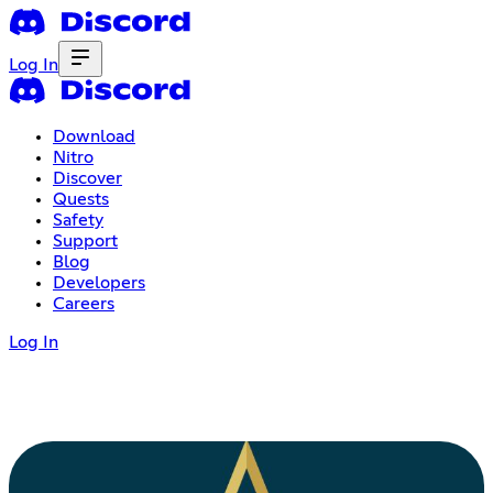
Log In
Download
Nitro
Discover
Quests
Safety
Support
Blog
Developers
Careers
Log In