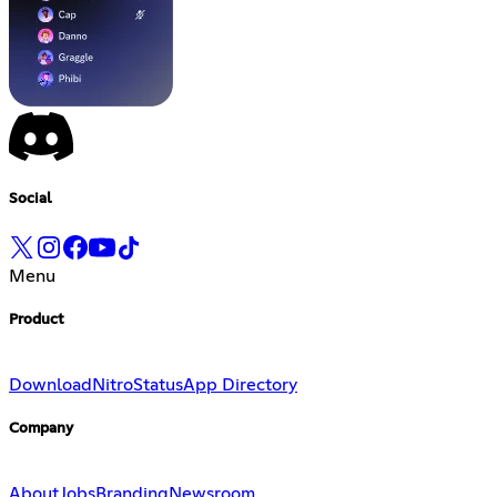
Social
Menu
Product
Download
Nitro
Status
App Directory
Company
About
Jobs
Branding
Newsroom