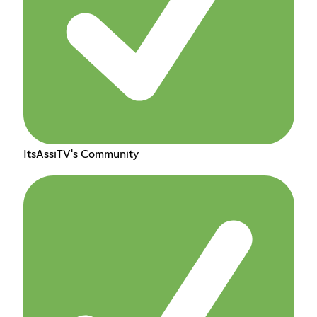
ItsAssiTV's Community