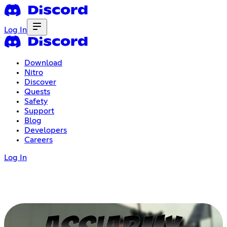
Log In
Download
Nitro
Discover
Quests
Safety
Support
Blog
Developers
Careers
Log In