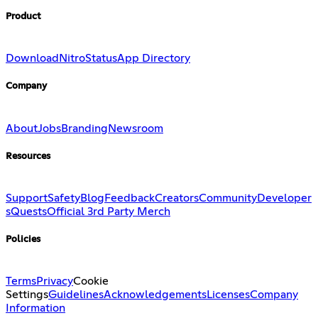
Product
Download
Nitro
Status
App Directory
Company
About
Jobs
Branding
Newsroom
Resources
Support
Safety
Blog
Feedback
Creators
Community
Developer
s
Quests
Official 3rd Party Merch
Policies
Terms
Privacy
Cookie
Settings
Guidelines
Acknowledgements
Licenses
Company
Information