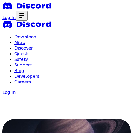
Log In
Download
Nitro
Discover
Quests
Safety
Support
Blog
Developers
Careers
Log In