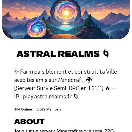
ASTRAL REALMS 🌀
✨ Farm paisiblement et construit ta Ville
avec tes amis sur Minecraft! 🌍 —
[Serveur Survie Semi-RPG en 1.21.11] 🔥 —
IP : play.astralrealms.fr 🌀
344 Online
2,029 Members
ABOUT
Joue sur un serveur Minecraft survie semi-RPG