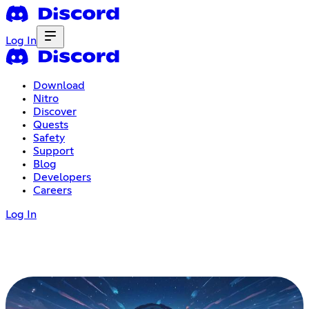
Log In
Download
Nitro
Discover
Quests
Safety
Support
Blog
Developers
Careers
Log In