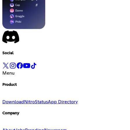
Social
Menu
Product
Download
Nitro
Status
App Directory
Company