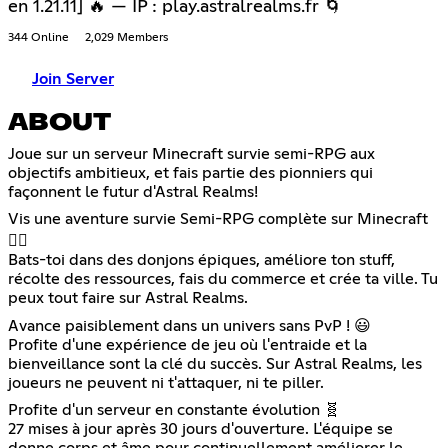
en 1.21.11] 🔥 — IP : play.astralrealms.fr 🌀
344 Online
2,029 Members
Join Server
ABOUT
Joue sur un serveur Minecraft survie semi-RPG aux
objectifs ambitieux, et fais partie des pionniers qui
façonnent le futur d'Astral Realms!
Vis une aventure survie Semi-RPG complète sur Minecraft
🧙‍♂️
Bats-toi dans des donjons épiques, améliore ton stuff,
récolte des ressources, fais du commerce et crée ta ville. Tu
peux tout faire sur Astral Realms.
Avance paisiblement dans un univers sans PvP ! 😃
Profite d'une expérience de jeu où l'entraide et la
bienveillance sont la clé du succès. Sur Astral Realms, les
joueurs ne peuvent ni t'attaquer, ni te piller.
Profite d'un serveur en constante évolution 🧬
27 mises à jour après 30 jours d'ouverture. L'équipe se