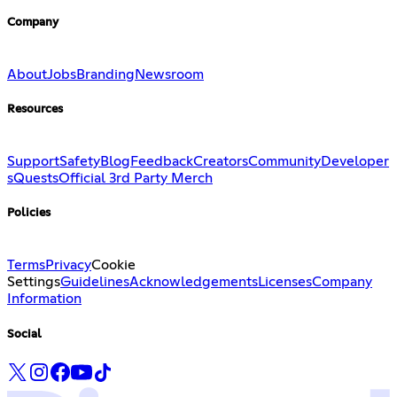
Company
About
Jobs
Branding
Newsroom
Resources
Support
Safety
Blog
Feedback
Creators
Community
Developer
s
Quests
Official 3rd Party Merch
Policies
Terms
Privacy
Cookie
Settings
Guidelines
Acknowledgements
Licenses
Company
Information
Social