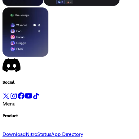
Social
Menu
Product
Download
Nitro
Status
App Directory