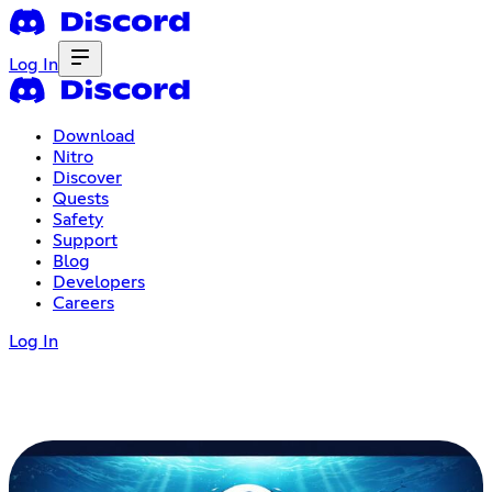
Log In
Download
Nitro
Discover
Quests
Safety
Support
Blog
Developers
Careers
Log In