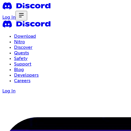
Log In
Download
Nitro
Discover
Quests
Safety
Support
Blog
Developers
Careers
Log In