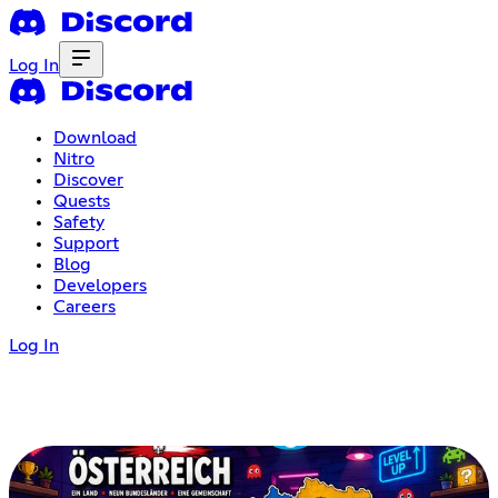
Log In
Download
Nitro
Discover
Quests
Safety
Support
Blog
Developers
Careers
Log In