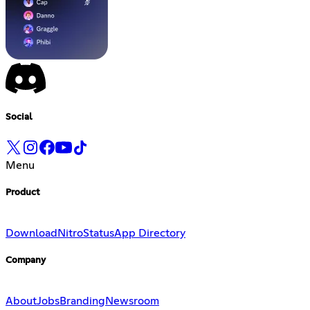
Social
Menu
Product
Download
Nitro
Status
App Directory
Company
About
Jobs
Branding
Newsroom