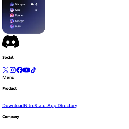
Social
Menu
Product
Download
Nitro
Status
App Directory
Company