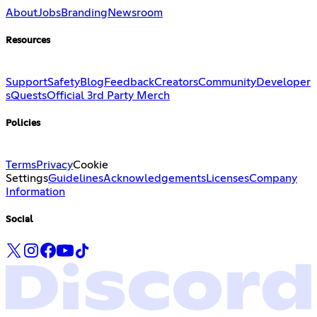
About
Jobs
Branding
Newsroom
Resources
Support
Safety
Blog
Feedback
Creators
Community
Developer
s
Quests
Official 3rd Party Merch
Policies
Terms
Privacy
Cookie
Settings
Guidelines
Acknowledgements
Licenses
Company
Information
Social