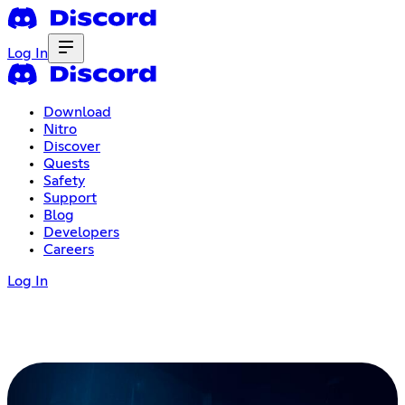
Log In
Download
Nitro
Discover
Quests
Safety
Support
Blog
Developers
Careers
Log In