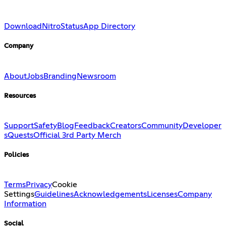
Download
Nitro
Status
App Directory
Company
About
Jobs
Branding
Newsroom
Resources
Support
Safety
Blog
Feedback
Creators
Community
Developer
s
Quests
Official 3rd Party Merch
Policies
Terms
Privacy
Cookie
Settings
Guidelines
Acknowledgements
Licenses
Company
Information
Social