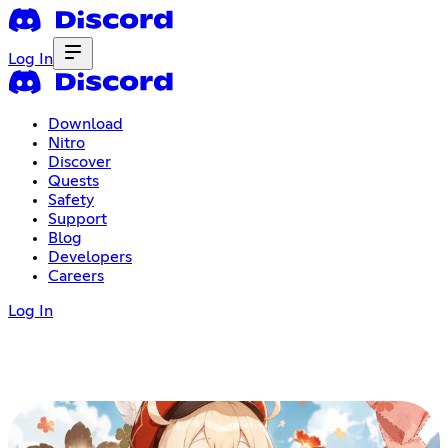
Log In
Download
Nitro
Discover
Quests
Safety
Support
Blog
Developers
Careers
Log In