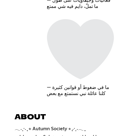
فعاليات وجيفاويات على طول —
ما تملّ، دايم فيه شي ممتع
ما في ضغوط أو قوانين كثيرة —
كلنا عائلة نبي نستمتع مع بعض
ABOUT
𓂃˖˳·˖ ִֶָ ⋆ Autumn Society ⋆ ִֶָ˖·˳˖𓂃 ִֶָ