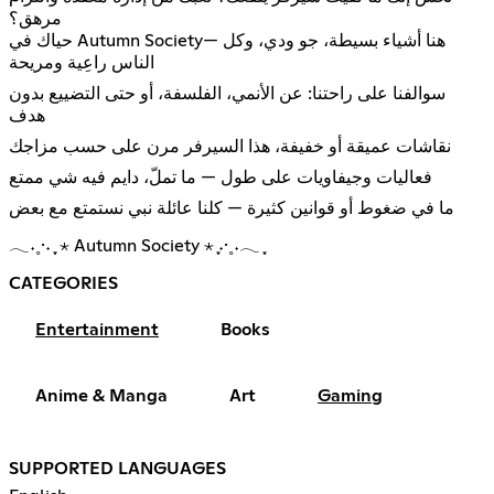
مرهق؟
حياك في Autumn Society— هنا أشياء بسيطة، جو ودي، وكل
الناس راعِية ومريحة
سوالفنا على راحتنا: عن الأنمي، الفلسفة، أو حتى التضييع بدون
هدف
نقاشات عميقة أو خفيفة، هذا السيرفر مرن على حسب مزاجك
فعاليات وجيفاويات على طول — ما تملّ، دايم فيه شي ممتع
ما في ضغوط أو قوانين كثيرة — كلنا عائلة نبي نستمتع مع بعض
𓂃˖˳·˖ ִֶָ ⋆ Autumn Society ⋆ ִֶָ˖·˳˖𓂃 ִֶָ
CATEGORIES
Entertainment
Books
Anime & Manga
Art
Gaming
SUPPORTED LANGUAGES