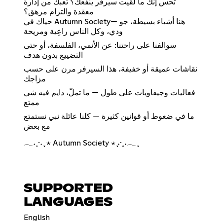
تحس إنك ما لقيت سيرفر ينفعك؟ تعبك من إدارة
معقدة والتزام مرهق؟
حياك في Autumn Society— هنا أشياء بسيطة، جو
ودي، وكل الناس راعِية ومريحة
سوالفنا على راحتنا: عن الأنمي، الفلسفة، أو حتى
التضييع بدون هدف
نقاشات عميقة أو خفيفة، هذا السيرفر مرن على حسب
مزاجك
فعاليات وجيفاويات على طول — ما تملّ، دايم فيه شي
ممتع
ما في ضغوط أو قوانين كثيرة — كلنا عائلة نبي نستمتع
مع بعض
𓂃˖˳·˖ ִֶָ ⋆ Autumn Society ⋆ ִֶָ˖·˳˖𓂃 ִֶָ
SUPPORTED
LANGUAGES
English