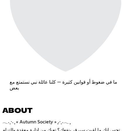
ما في ضغوط أو قوانين كثيرة — كلنا عائلة نبي نستمتع مع
بعض
ABOUT
𓂃˖˳·˖ ִֶָ ⋆ Autumn Society ⋆ ִֶָ˖·˳˖𓂃 ִֶָ
تحس إنك ما لقيت سيرفر ينفعك؟ تعبك من إدارة معقدة والتزام