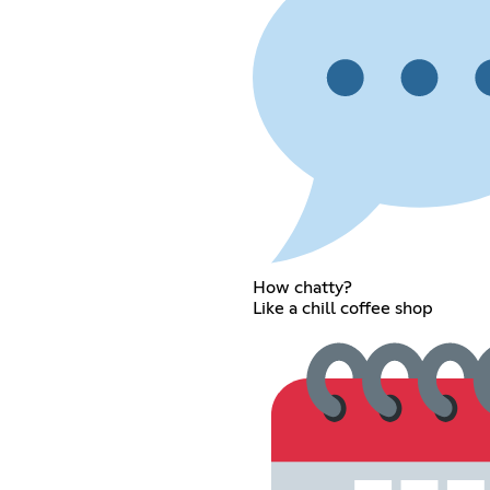
How chatty?
Like a chill coffee shop