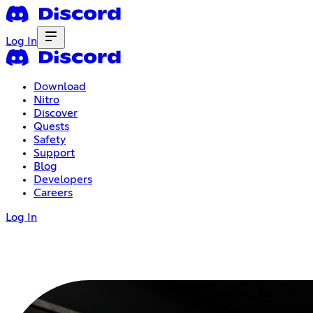
Log In
Download
Nitro
Discover
Quests
Safety
Support
Blog
Developers
Careers
Log In