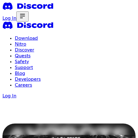
Log In
Download
Nitro
Discover
Quests
Safety
Support
Blog
Developers
Careers
Log In