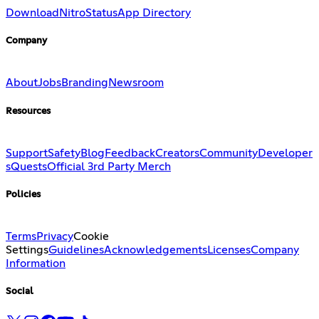
Download
Nitro
Status
App Directory
Company
About
Jobs
Branding
Newsroom
Resources
Support
Safety
Blog
Feedback
Creators
Community
Developer
s
Quests
Official 3rd Party Merch
Policies
Terms
Privacy
Cookie
Settings
Guidelines
Acknowledgements
Licenses
Company
Information
Social