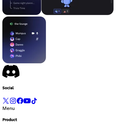
Social
Menu
Product