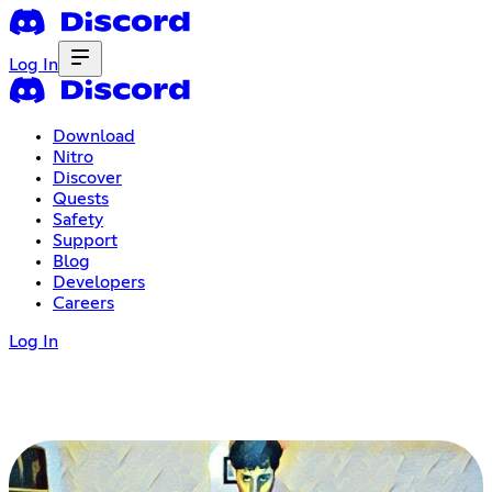
Log In
Download
Nitro
Discover
Quests
Safety
Support
Blog
Developers
Careers
Log In