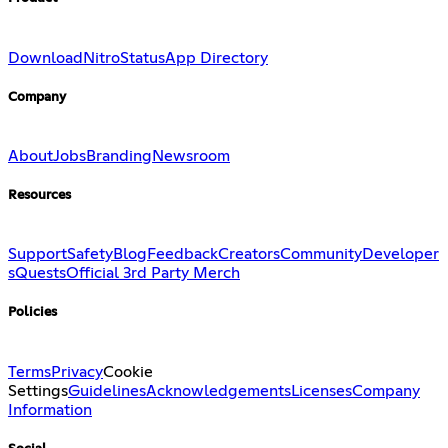
Download
Nitro
Status
App Directory
Company
About
Jobs
Branding
Newsroom
Resources
Support
Safety
Blog
Feedback
Creators
Community
Developer
s
Quests
Official 3rd Party Merch
Policies
Terms
Privacy
Cookie
Settings
Guidelines
Acknowledgements
Licenses
Company
Information