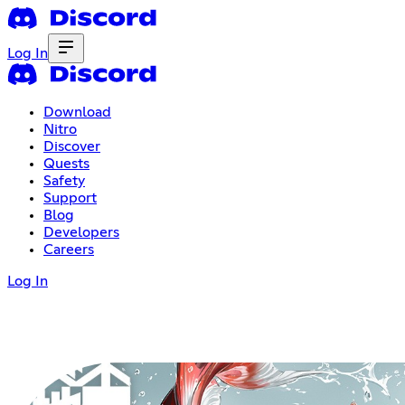
Log In
Download
Nitro
Discover
Quests
Safety
Support
Blog
Developers
Careers
Log In