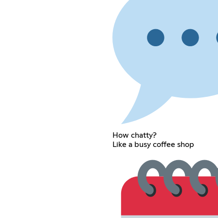
How chatty?
Like a busy coffee shop