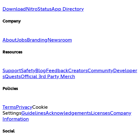
Download
Nitro
Status
App Directory
Company
About
Jobs
Branding
Newsroom
Resources
Support
Safety
Blog
Feedback
Creators
Community
Developer
s
Quests
Official 3rd Party Merch
Policies
Terms
Privacy
Cookie
Settings
Guidelines
Acknowledgements
Licenses
Company
Information
Social