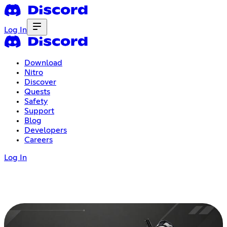
Log In
Download
Nitro
Discover
Quests
Safety
Support
Blog
Developers
Careers
Log In