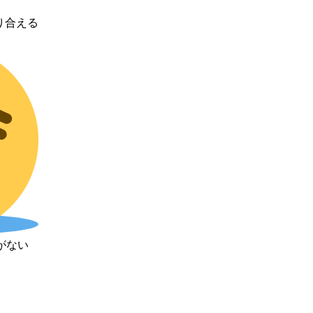
り合える
がない