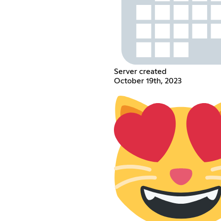
Server created
October 19th, 2023