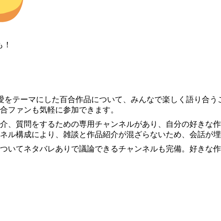
も！
性愛をテーマにした百合作品について、みんなで楽しく語り合
合ファンも気軽に参加できます。
介、質問をするための専用チャンネルがあり、自分の好きな作
ネル構成により、雑談と作品紹介が混ざらないため、会話が埋
ついてネタバレありで議論できるチャンネルも完備。好きな作