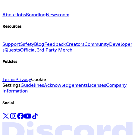
About
Jobs
Branding
Newsroom
Resources
Support
Safety
Blog
Feedback
Creators
Community
Developer
s
Quests
Official 3rd Party Merch
Policies
Terms
Privacy
Cookie
Settings
Guidelines
Acknowledgements
Licenses
Company
Information
Social