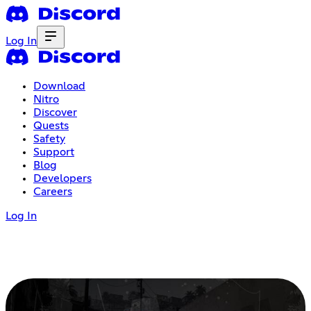
Log In
Download
Nitro
Discover
Quests
Safety
Support
Blog
Developers
Careers
Log In