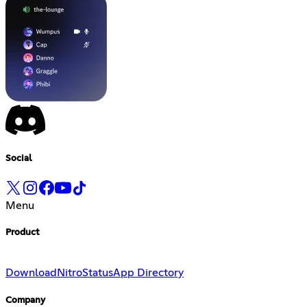
Social
Menu
Product
Download
Nitro
Status
App Directory
Company