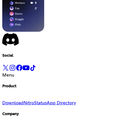
Social
Menu
Product
Download
Nitro
Status
App Directory
Company