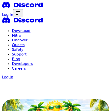
Log In
Download
Nitro
Discover
Quests
Safety
Support
Blog
Developers
Careers
Log In