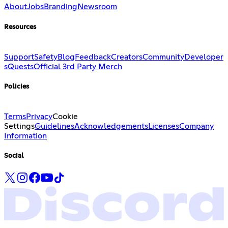
About
Jobs
Branding
Newsroom
Resources
Support
Safety
Blog
Feedback
Creators
Community
Developer
s
Quests
Official 3rd Party Merch
Policies
Terms
Privacy
Cookie
Settings
Guidelines
Acknowledgements
Licenses
Company
Information
Social