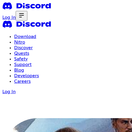
Log In
Download
Nitro
Discover
Quests
Safety
Support
Blog
Developers
Careers
Log In