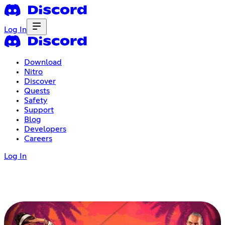
Log In
Download
Nitro
Discover
Quests
Safety
Support
Blog
Developers
Careers
Log In