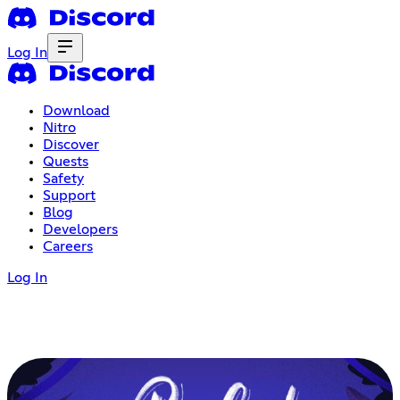
Log In
Download
Nitro
Discover
Quests
Safety
Support
Blog
Developers
Careers
Log In