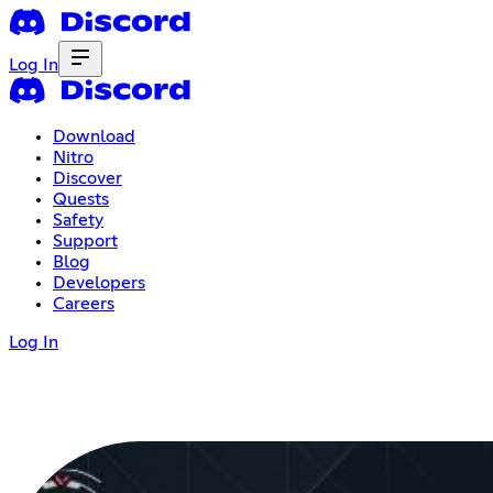
Log In
Download
Nitro
Discover
Quests
Safety
Support
Blog
Developers
Careers
Log In