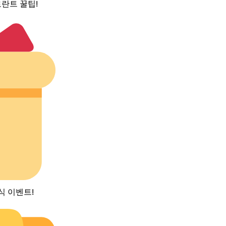
란트 꿀팁!
식 이벤트!